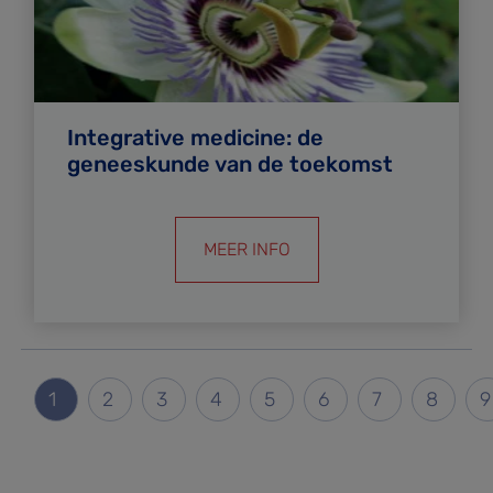
Integrative medicine: de
geneeskunde van de toekomst
MEER INFO
Paginering
Huidige pagina
Pagina
Pagina
Pagina
Pagina
Pagina
Pagina
Pagina
P
1
2
3
4
5
6
7
8
9