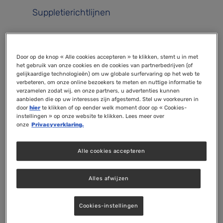
Suppletierichtlijnen
Groeien in gezondheid door
Door op de knop « Alle cookies accepteren » te klikken, stemt u in met
het gebruik van onze cookies en de cookies van partnerbedrijven (of
kennis
gelijkaardige technologieën) om uw globale surfervaring op het web te
verbeteren, om onze online bezoekers te meten en nuttige informatie te
verzamelen zodat wij, en onze partners, u advertenties kunnen
aanbieden die op uw interesses zijn afgestemd. Stel uw voorkeuren in
Stichting Orthomoleculaire Educatie wil graag
door
hier
te klikken of op eender welk moment door op « Cookies-
een bijdrage leveren aan het behoud en
instellingen » op onze website te klikken. Lees meer over
onze
Privacyverklaring.
bevorderen van een goede gezondheid.
Voeding en voedingssupplementen kunnen
Alle cookies accepteren
hierbij een belangrijke rol spelen. Tenminste:
als de toepassing gebaseerd is op gedegen
Alles afwijzen
kennis; er is immers al genoeg verwarring over
de relatie tussen voeding en gezondheid. Met
Cookies-instellingen
deze kennisbank wil Stichting
Orthomoleculaire Educatie voedingskennis