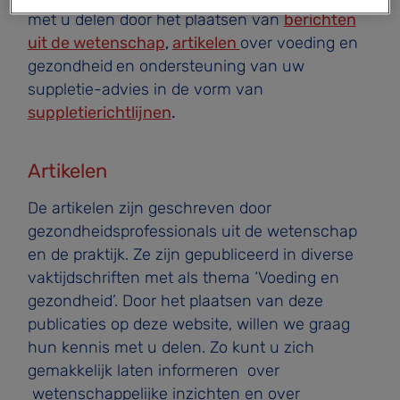
met u delen door het plaatsen van
berichten
uit de wetenschap
,
artikelen
over voeding en
gezondheid
en ondersteuning van uw
suppletie-advies in de vorm van
suppletierichtlijnen
.
Artikelen
De artikelen zijn geschreven door
gezondheidsprofessionals uit de wetenschap
en de praktijk. Ze zijn gepubliceerd in diverse
vaktijdschriften met als thema ‘Voeding en
gezondheid’. Door het plaatsen van deze
publicaties op deze website, willen we graag
hun kennis met u delen. Zo kunt u zich
gemakkelijk laten informeren over
wetenschappelijke inzichten en over