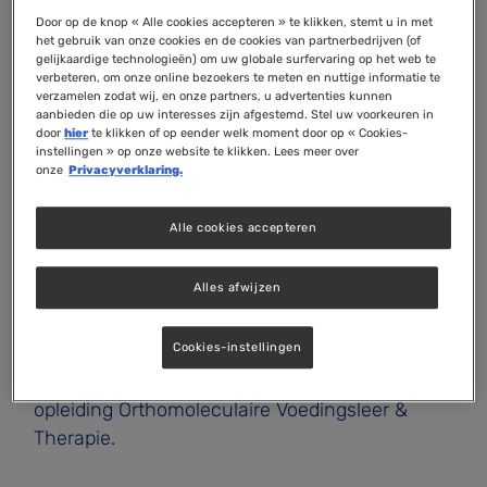
Door op de knop « Alle cookies accepteren » te klikken, stemt u in met
het gebruik van onze cookies en de cookies van partnerbedrijven (of
gelijkaardige technologieën) om uw globale surfervaring op het web te
verbeteren, om onze online bezoekers te meten en nuttige informatie te
Bent u gefascineerd door de relatie tussen
verzamelen zodat wij, en onze partners, u advertenties kunnen
voeding, leefstijl en gezondheid? Merkt u in uw
aanbieden die op uw interesses zijn afgestemd. Stel uw voorkeuren in
door
hier
te klikken of op eender welk moment door op « Cookies-
werk of persoonlijke omgeving dat steeds meer
instellingen » op onze website te klikken. Lees meer over
mensen op zoek zijn naar een integrale
onze
Privacyverklaring.
benadering van gezondheid? En vraagt u zich
af of een opleiding in de orthomoleculaire
Alle cookies accepteren
therapie iets voor u zou kunnen zijn?
Alles afwijzen
Dan nodigen wij u van harte uit voor onze
Cookies-instellingen
gratis online informatieavond op woensdag 16
september, over de 2-jarige Post-HBO
opleiding Orthomoleculaire Voedingsleer &
Therapie.