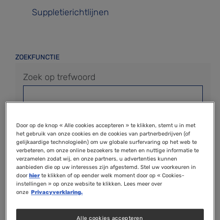
Suppletierichtlijnen
ZOEKFUNCTIE
Zoek op trefwoord
Sorteer
Door op de knop « Alle cookies accepteren » te klikken, stemt u in met
het gebruik van onze cookies en de cookies van partnerbedrijven (of
Volgorde
gelijkaardige technologieën) om uw globale surfervaring op het web te
verbeteren, om onze online bezoekers te meten en nuttige informatie te
verzamelen zodat wij, en onze partners, u advertenties kunnen
aanbieden die op uw interesses zijn afgestemd. Stel uw voorkeuren in
door
hier
te klikken of op eender welk moment door op « Cookies-
instellingen » op onze website te klikken. Lees meer over
onze
Privacyverklaring.
Alle cookies accepteren