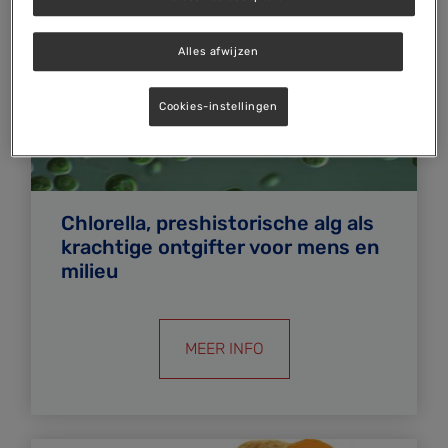
Alles afwijzen
Cookies-instellingen
Chlorella, preshistorische alg als
krachtige ontgifter voor mens en
milieu
MEER INFO