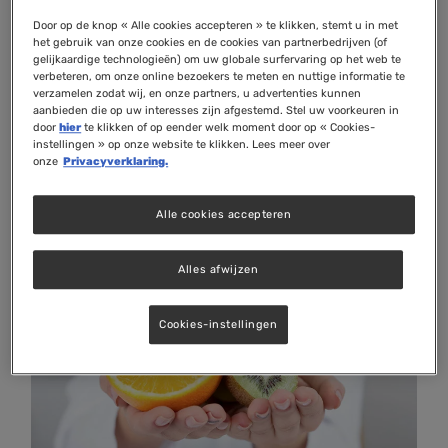
gezondheid, voeding en suppletie. Wat ons
Door op de knop « Alle cookies accepteren » te klikken, stemt u in met
drijft is de overtuiging dat uitgebalanceerde
het gebruik van onze cookies en de cookies van partnerbedrijven (of
gelijkaardige technologieën) om uw globale surfervaring op het web te
voeding en een gezonde leefstijl essentieel
verbeteren, om onze online bezoekers te meten en nuttige informatie te
verzamelen zodat wij, en onze partners, u advertenties kunnen
zijn voor het behoud van een goede
aanbieden die op uw interesses zijn afgestemd. Stel uw voorkeuren in
gezondheid. Als waarborg voor onafhankelijke
door
hier
te klikken of op eender welk moment door op « Cookies-
instellingen » op onze website te klikken. Lees meer over
educatie en kennisoverdracht is Stichting
onze
Privacyverklaring.
Orthomoleculaire Educatie opgericht, vanuit
de jarenlange ervaring die is opgedaan vanuit
Alle cookies accepteren
SOE en Folia Orthica.
Alles afwijzen
Cookies-instellingen