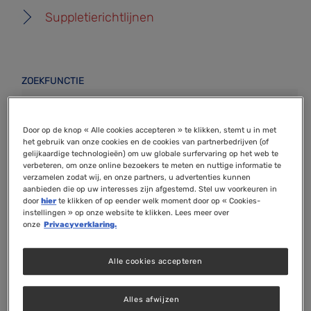
Suppletierichtlijnen
ZOEKFUNCTIE
Zoek op trefwoord
Door op de knop « Alle cookies accepteren » te klikken, stemt u in met
het gebruik van onze cookies en de cookies van partnerbedrijven (of
gelijkaardige technologieën) om uw globale surfervaring op het web te
Sorteer
verbeteren, om onze online bezoekers te meten en nuttige informatie te
verzamelen zodat wij, en onze partners, u advertenties kunnen
aanbieden die op uw interesses zijn afgestemd. Stel uw voorkeuren in
Volgorde
door
hier
te klikken of op eender welk moment door op « Cookies-
instellingen » op onze website te klikken. Lees meer over
onze
Privacyverklaring.
Alle cookies accepteren
Alles afwijzen