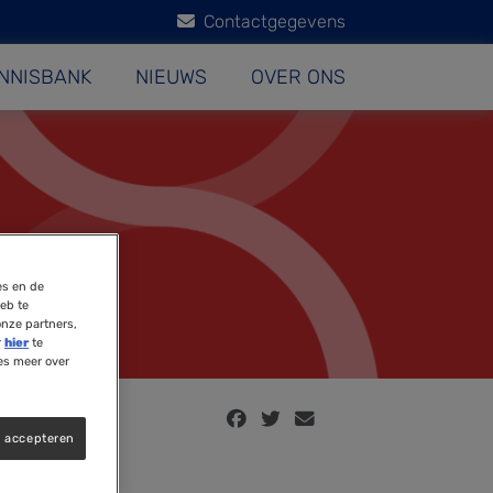
Contactgegevens
NNISBANK
NIEUWS
OVER ONS
es en de
eb te
onze partners,
r
hier
te
es meer over
s accepteren