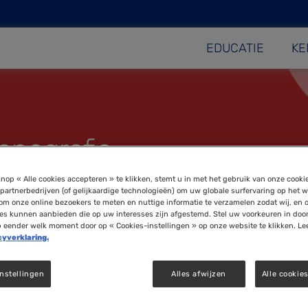
EDUCATIE
KE
onografie
nop « Alle cookies accepteren » te klikken, stemt u in met het gebruik van onze cooki
partnerbedrijven (of gelijkaardige technologieën) om uw globale surfervaring op het w
om onze online bezoekers te meten en nuttige informatie te verzamelen zodat wij, en 
ies kunnen aanbieden die op uw interesses zijn afgestemd. Stel uw voorkeuren in doo
p eender welk moment door op « Cookies-instellingen » op onze website te klikken. Le
cyverklaring.
nstellingen
Alles afwijzen
Alle cookie