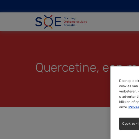
Quercetine, een m
Door op de k
cookies van 
verbeteren, 
u advertent
klikken of o
onze
Priva
Cookies-i