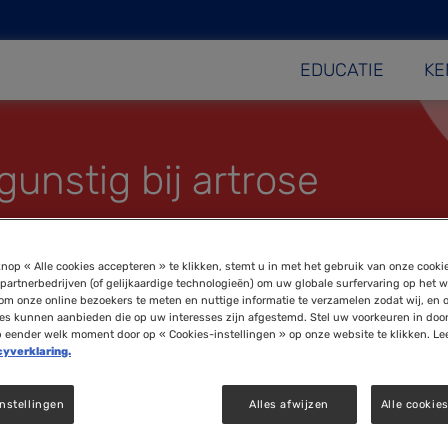
EDUCATIE
KE
unstig bij artrose
nop « Alle cookies accepteren » te klikken, stemt u in met het gebruik van onze cooki
partnerbedrijven (of gelijkaardige technologieën) om uw globale surfervaring op het w
om onze online bezoekers te meten en nuttige informatie te verzamelen zodat wij, en 
ies kunnen aanbieden die op uw interesses zijn afgestemd. Stel uw voorkeuren in doo
p eender welk moment door op « Cookies-instellingen » op onze website te klikken. Le
cyverklaring.
nstellingen
Alles afwijzen
Alle cookie
mende gewrichtsaandoeningen. Mensen met artrose he