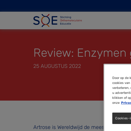
Review: Enzymen g
25 AUGUSTUS 2022
Door op de k
cookies van 
verbeteren, 
u advertent
klikken of o
onze
Priva
Cookies-i
Artrose is Wereldwijd de meest voorko