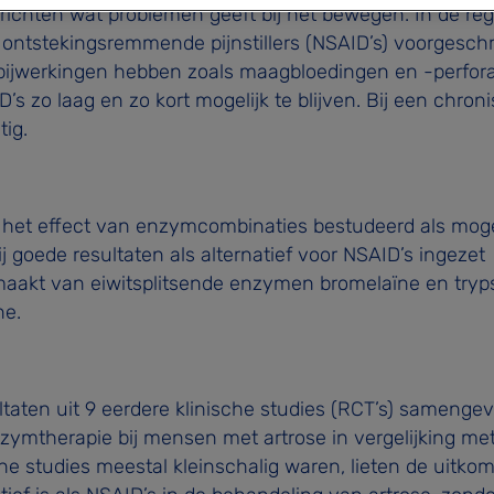
ewrichten wat problemen geeft bij het bewegen. In de reg
ontstekingsremmende pijnstillers (NSAID’s) voorgesch
 bijwerkingen hebben zoals maagbloedingen en -perfora
s zo laag en zo kort mogelijk te blijven. Bij een chron
tig.
het effect van enzymcombinaties bestudeerd als moge
bij goede resultaten als alternatief voor NSAID’s ingezet
maakt van eiwitsplitsende enzymen bromelaïne en tryps
ne.
ultaten uit 9 eerdere klinische studies (RCT’s) samenge
enzymtherapie bij mensen met artrose in vergelijking me
he studies meestal kleinschalig waren, lieten de uitko