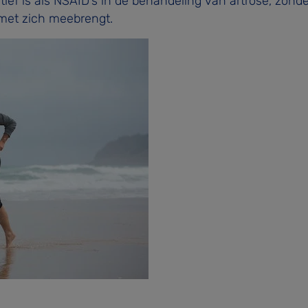
ef is als NSAID’s in de behandeling van artrose, zonde
 met zich meebrengt.