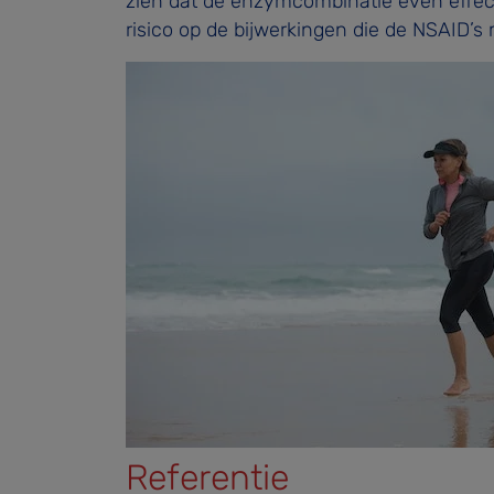
zien dat de enzymcombinatie even effecti
risico op de bijwerkingen die de NSAID’s
Referentie