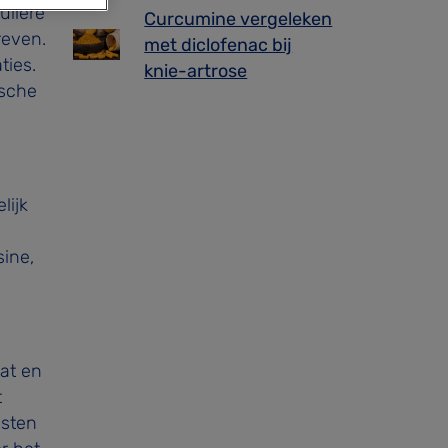
uliere
Curcumine vergeleken
reven.
met diclofenac bij
ties.
knie-artrose
ische
lijk
ine,
vat en
t
msten