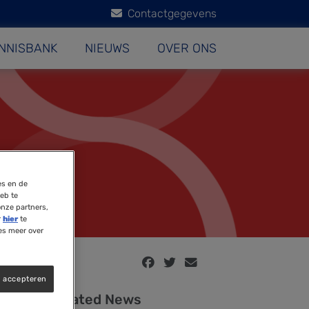
Contactgegevens
NNISBANK
NIEUWS
OVER ONS
es en de
eb te
onze partners,
r
hier
te
es meer over
s accepteren
Related News
bben