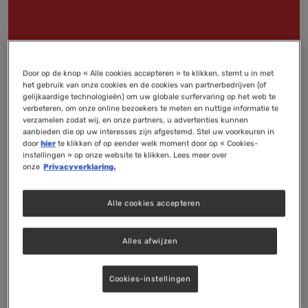
Door op de knop « Alle cookies accepteren » te klikken, stemt u in met
Orthica Health Science
het gebruik van onze cookies en de cookies van partnerbedrijven (of
gelijkaardige technologieën) om uw globale surfervaring op het web te
Congres
verbeteren, om onze online bezoekers te meten en nuttige informatie te
verzamelen zodat wij, en onze partners, u advertenties kunnen
aanbieden die op uw interesses zijn afgestemd. Stel uw voorkeuren in
De regulerende maag
door
hier
te klikken of op eender welk moment door op « Cookies-
instellingen » op onze website te klikken. Lees meer over
onze
Privacyverklaring.
LEES MEER
Alle cookies accepteren
Alles afwijzen
Cookies-instellingen