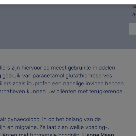
ok
7
llers zijn hiervoor de meest gebruikte middelen,
g gebruik van paracetamol glutathionreserves
lers zoals ibuprofen een nadelige invloed hebben
lternatieven kunnen uw cliënten met terugkerende
air gynaecoloog, in op het belang van de
n en migraine. Ze laat zien welke voeding-,
j cliënten met hormonale hoodpijn.
Lianne Maan
,