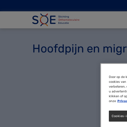
Hoofdpijn en mig
Door op de k
cookies van 
verbeteren, 
u advertent
klikken of o
onze
Priva
Cookies-i