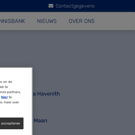
Contactgegevens
NNISBANK
NIEUWS
OVER ONS
eker
es en de
eb te
onze partners,
Barbara Havenith
r
hier
te
es meer over
Lianne Maan
s accepteren