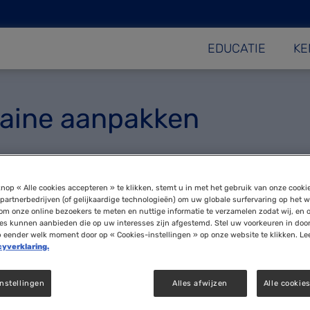
EDUCATIE
KE
raine aanpakken
Spr
nop « Alle cookies accepteren » te klikken, stemt u in met het gebruik van onze cooki
partnerbedrijven (of gelijkaardige technologieën) om uw globale surfervaring op het w
om onze online bezoekers te meten en nuttige informatie te verzamelen zodat wij, en 
ies kunnen aanbieden die op uw interesses zijn afgestemd. Stel uw voorkeuren in doo
p eender welk moment door op « Cookies-instellingen » op onze website te klikken. Le
cyverklaring.
nstellingen
Alles afwijzen
Alle cookie