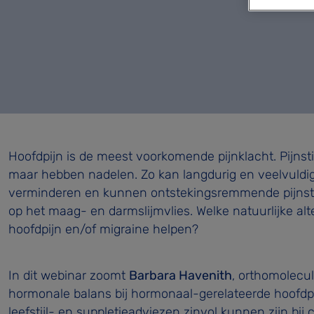
Hoofdpijn is de meest voorkomende pijnklacht. Pijnsti
maar hebben nadelen. Zo kan langdurig en veelvuldi
verminderen en kunnen ontstekingsremmende pijnstil
op het maag- en darmslijmvlies. Welke natuurlijke a
hoofdpijn en/of migraine helpen?
In dit webinar zoomt
Barbara Havenith
, orthomolecul
hormonale balans bij hormonaal-gerelateerde hoofdpij
leefstijl- en suppletieadviezen zinvol kunnen zijn bi