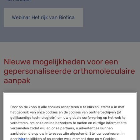
Webinar Het rijk van Biotica
Nieuwe mogelijkheden voor een
gepersonaliseerde orthomoleculaire
aanpak
De wereld van het microbioom ontwikkelt zich
Door op de knop « Alle cookies accepteren » te klikken, stemt u in met
razendsnel. Waar orthomoleculair therapeuten al
het gebruik van onze cookies en de cookies van partnerbedrijven (of
jarenlang vertrouwd zijn met begrippen als
gelijkaardige technologieën) om uw globale surfervaring op het web te
verbeteren, om onze online bezoekers te meten en nuttige informatie te
prebiotica, probiotica en synbiotica, krijgen ook
verzamelen zodat wij, en onze partners, u advertenties kunnen
postbiotica en parabiotica steeds meer aandacht
aanbieden die op uw interesses zijn afgestemd. Stel uw voorkeuren in
door
hier
te klikken of op eender welk moment door op « Cookies-