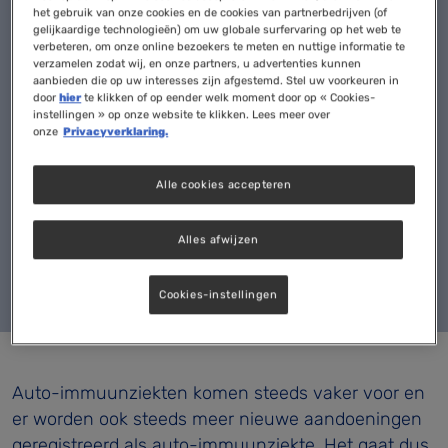
het gebruik van onze cookies en de cookies van partnerbedrijven (of
gelijkaardige technologieën) om uw globale surfervaring op het web te
verbeteren, om onze online bezoekers te meten en nuttige informatie te
Spreker
verzamelen zodat wij, en onze partners, u advertenties kunnen
aanbieden die op uw interesses zijn afgestemd. Stel uw voorkeuren in
door
hier
te klikken of op eender welk moment door op « Cookies-
Maartje Wijnhoven
instellingen » op onze website te klikken. Lees meer over
onze
Privacyverklaring.
Marjan Timmerman
Alle cookies accepteren
juni 22nd, 2021
70 minuten
Alles afwijzen
Cookies-instellingen
Auto-immuunziekten komen steeds vaker voor en
er worden ook steeds meer nieuwe aandoeningen
geregistreerd als auto-immuunziekte. Het gaat dus