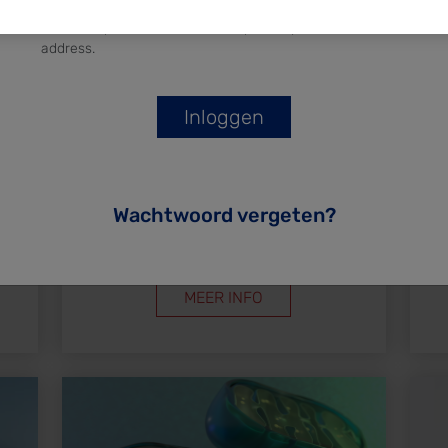
Enter the password that accompanies your email
address.
Samenvatting Jaar 1
Wachtwoord vergeten?
MEER INFO