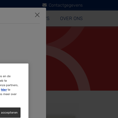
Contactgegevens
NNISBANK
NIEUWS
OVER ONS
es en de
eb te
onze partners,
r
hier
te
es meer over
s accepteren