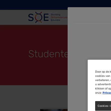
Studentenportal O
Door op de k
cookies van 
verbeteren, 
u advertent
klikken of o
onze
Priva
Cookies-i