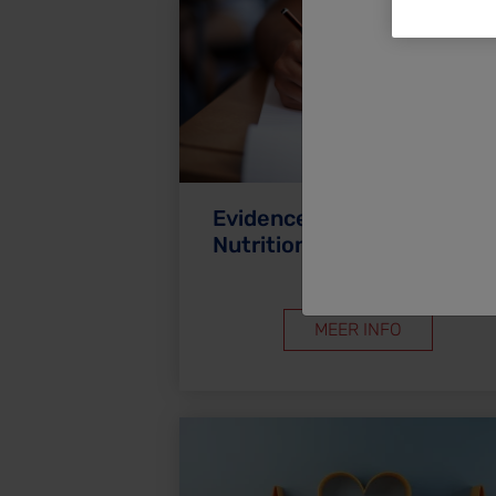
Evidence & Practice Based
Nutrition
MEER INFO