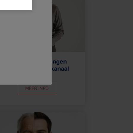
Module 5. Aandoeningen
van het maagdarmkanaal
MEER INFO