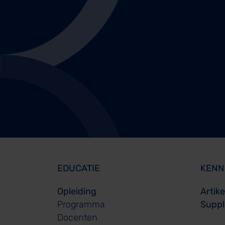
EDUCATIE
KENN
Opleiding
Artik
Programma
Supple
Docenten