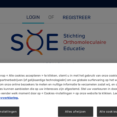
LOGIN
OF
REGISTREER
EDUCATIE
KE
pleiding 2026/2027
LOGIN Student
nop « Alle cookies accepteren » te klikken, stemt u in met het gebruik van onze cooki
partnerbedrijven (of gelijkaardige technologieën) om uw globale surfervaring op het w
E-mail
om onze online bezoekers te meten en nuttige informatie te verzamelen zodat wij, en 
ies kunnen aanbieden die op uw interesses zijn afgestemd. Stel uw voorkeuren in doo
p eender welk moment door op « Cookies-instellingen » op onze website te klikken. Le
Enter your email address.
cyverklaring.
Wachtwoord
nstellingen
Alles afwijzen
Alle cookie