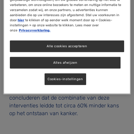
verbeteren, om onze online bezoekers te meten en nuttige informatie te
verzamelen zodat wij, en onze partners, u advertenties kunnen
Uit een recente
Zwitserse studie
blijkt dat
aanbieden die op uw interesses zijn afgestemd. Stel uw voorkeuren in
suppletie met vitamine D en visolie, in
door
hier
te klikken of op eender welk moment door op « Cookies-
instellingen » op onze website te klikken. Lees meer over
combinatie met krachttraining, een
onze
Privacyverklaring.
beschermend effect heeft tegen kanker. De
onderzoekers hebben in deze studie gekeken
Alle cookies accepteren
naar het effect van gemiddeld 3 jaar lang
suppletie met dagelijks 2.000 IU vitamine D (50
Alles afwijzen
mcg), 1.000 mg visolie en ten minste 2x per
week krachttraining, op het risico op het
Cookies-instellingen
ontstaan van kanker bij gezonde,
thuiswonende 70+-ers. De onderzoekers
concluderen dat de combinatie van deze
interventies leidde tot circa 60% minder kans
op het ontstaan van kanker.