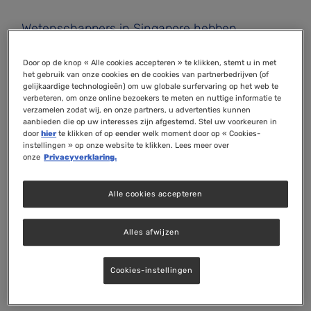
Wetenschappers in Singapore hebben
aangetoond dat een speciaal lipide-
transporteiwit een cruciale rol speelt bij het
Door op de knop « Alle cookies accepteren » te klikken, stemt u in met
het gebruik van onze cookies en de cookies van partnerbedrijven (of
beschermen van zenuwen. Mogelijk kunnen
gelijkaardige technologieën) om uw globale surfervaring op het web te
verbeteren, om onze online bezoekers te meten en nuttige informatie te
supplementen met deze lipiden in de toekomst
verzamelen zodat wij, en onze partners, u advertenties kunnen
de schadelijke gevolgen van veroudering voor
aanbieden die op uw interesses zijn afgestemd. Stel uw voorkeuren in
door
hier
te klikken of op eender welk moment door op « Cookies-
de hersenen vertragen. De resultaten van dit
instellingen » op onze website te klikken. Lees meer over
preklinische onderzoek werden onlangs
onze
Privacyverklaring.
gepubliceerd in de ‘Journal of Clinical
Investigation’.
Alle cookies accepteren
Alles afwijzen
Afwijkingen in Mfsd2a gen kan
leiden tot verminderde
Cookies-instellingen
myelinisatie