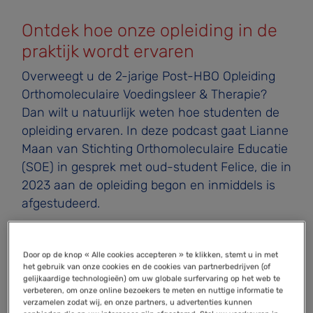
Ontdek hoe onze opleiding in de
praktijk wordt ervaren
Overweegt u de 2-jarige Post-HBO Opleiding
Orthomoleculaire Voedingsleer & Therapie?
Dan wilt u natuurlijk weten hoe studenten de
opleiding ervaren. In deze podcast gaat Lianne
Maan van Stichting Orthomoleculaire Educatie
(SOE) in gesprek met oud-student Felice, die in
2023 aan de opleiding begon en inmiddels is
afgestudeerd.
In een open en persoonlijk gesprek vertelt zij
over haar motivatie om de opleiding te volgen,
Door op de knop « Alle cookies accepteren » te klikken, stemt u in met
de onderwerpen die haar het meest hebben
het gebruik van onze cookies en de cookies van partnerbedrijven (of
gelijkaardige technologieën) om uw globale surfervaring op het web te
geïnspireerd en hoe zij de opgedane kennis
verbeteren, om onze online bezoekers te meten en nuttige informatie te
vandaag de dag toepast in haar eigen praktijk.
verzamelen zodat wij, en onze partners, u advertenties kunnen