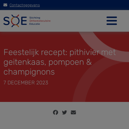
Contactgegevens
Feestelijk recept: pithivier met
geitenkaas, pompoen &
champignons
7 DECEMBER 2023