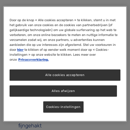
Vier het seizoen met een heerlijke,
vegetarische pithivier! Dit feestelijke gerecht
Door op de knop « Alle cookies accepteren » te klikken, stemt u in met
het gebruik van onze cookies en de cookies van partnerbedrijven (of
voor 4 personen heeft een smaakvolle
gelijkaardige technologieën) om uw globale surfervaring op het web te
combinatie van zachte geitenkaas,
verbeteren, om onze online bezoekers te meten en nuttige informatie te
verzamelen zodat wij, en onze partners, u advertenties kunnen
flespompoen, hazelnoten en champignons.
aanbieden die op uw interesses zijn afgestemd. Stel uw voorkeuren in
door
hier
te klikken of op eender welk moment door op « Cookies-
Ingrediënten (4 personen)
instellingen » op onze website te klikken. Lees meer over
onze
Privacyverklaring.
3 cm dikke plak flespompoen waarbij de
zaadjes zijn verwijderd (een ringvormige
Alle cookies accepteren
donut)
5 kastanjechampignons, gehalveerd
Alles afwijzen
Plantaardige olie
10 g geblancheerde hazelnoten
Cookies-instellingen
1 teentje zwarte knoflook, fijngestampt
½ takje rozemarijn, blaadjes geplukt en
fijngehakt