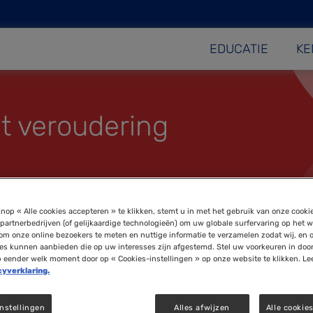
EDUCATIE
KE
lt veroudering
nop « Alle cookies accepteren » te klikken, stemt u in met het gebruik van onze cooki
partnerbedrijven (of gelijkaardige technologieën) om uw globale surfervaring op het w
om onze online bezoekers te meten en nuttige informatie te verzamelen zodat wij, en 
ies kunnen aanbieden die op uw interesses zijn afgestemd. Stel uw voorkeuren in doo
p eender welk moment door op « Cookies-instellingen » op onze website te klikken. Le
cyverklaring.
 bevat steeds vaker blauw licht. Dergelijke verlichting 
nstellingen
Alles afwijzen
Alle cookie