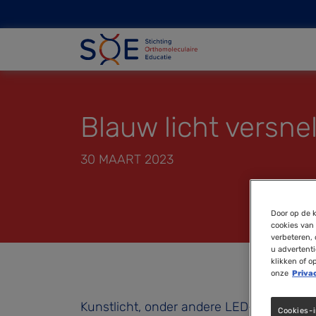
Blauw licht versne
30 MAART 2023
Door op de k
cookies van 
verbeteren, 
u advertent
klikken of o
onze
Priva
Kunstlicht, onder andere LED-verlichting,
Cookies-i