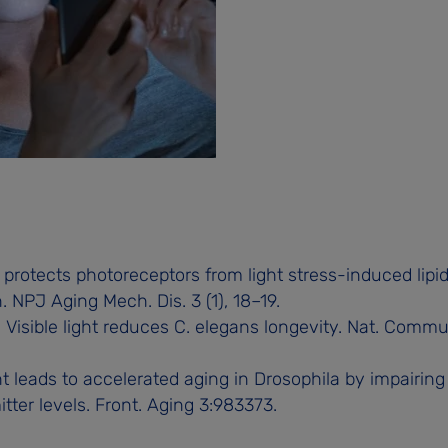
 protects photoreceptors from light stress-induced lipi
. NPJ Aging Mech. Dis. 3 (1), 18–19.
). Visible light reduces C. elegans longevity. Nat. Commu
ht leads to accelerated aging in Drosophila by impairing
ter levels. Front. Aging 3:983373.