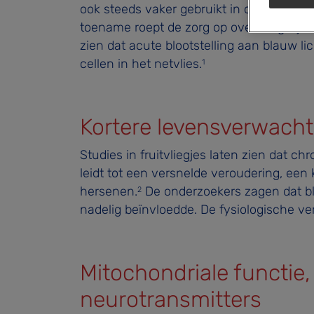
ook steeds vaker gebruikt in de vorm va
toename roept de zorg op over mogelijk 
zien dat acute blootstelling aan blauw li
cellen in het netvlies.
1
Kortere levensverwacht
Studies in fruitvliegjes laten zien dat c
leidt tot een versnelde veroudering, ee
hersenen.
De onderzoekers zagen dat bla
2
nadelig beïnvloedde. De fysiologische ver
Mitochondriale functie
neurotransmitters