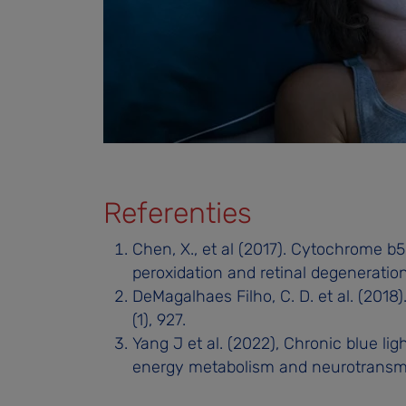
Referenties
Chen, X., et al (2017). Cytochrome b5
peroxidation and retinal degeneration
DeMagalhaes Filho, C. D. et al. (2018
(1), 927.
Yang J et al. (2022), Chronic blue lig
energy metabolism and neurotransmit