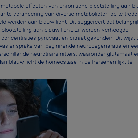
 metabole effecten van chronische blootstelling aan b
cante verandering van diverse metabolieten op te tred
ld werden aan blauw licht. Dit suggereert dat belangrij
blootstelling aan blauw licht. Er werden verhoogde
concentraties pyruvaat en citraat gevonden. Dit wijst 
was er sprake van beginnende neurodegeneratie en ee
verschillende neurotransmitters, waaronder glutamaat e
n blauw licht de homeostase in de hersenen lijkt te