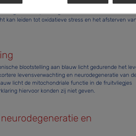
n (binnenhuis)verlichting en in beeldschermen. Deze
nadelige ervan op onze gezondheid. Onderzoek heeft al
cht kan leiden tot oxidatieve stress en het afsterven va
ing
hronische blootstelling aan blauw licht gedurende het lev
n kortere levensverwachting en neurodegeneratie van d
uw licht de mitochondriale functie in de fruitvliegjes
klaring hiervoor konden zij niet geven.
, neurodegeneratie en