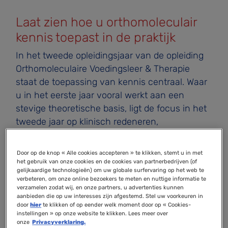
Laat zien hoe u orthomoleculair
kennis toepast in de praktijk
In het tweede opleidingsjaar van de opleiding
Orthomoleculaire Voedingsleer & Therapie
staat de toepassing van kennis centraal. Waar
u in het eerste jaar vooral werkt aan een
stevige theoretische basis, ligt de focus in het
tweede jaar op klinisch redeneren,
praktijkvaardigheden en het integreren van alle
opgedane kennis in realistische casussen. De
Door op de knop « Alle cookies accepteren » te klikken, stemt u in met
toetsing is hierop afgestemd en beoordeelt niet
het gebruik van onze cookies en de cookies van partnerbedrijven (of
gelijkaardige technologieën) om uw globale surfervaring op het web te
alleen wat u weet, maar vooral ook hoe u deze
verbeteren, om onze online bezoekers te meten en nuttige informatie te
kennis in de praktijk kunt gebruiken.
verzamelen zodat wij, en onze partners, u advertenties kunnen
aanbieden die op uw interesses zijn afgestemd. Stel uw voorkeuren in
door
hier
te klikken of op eender welk moment door op « Cookies-
De toetsing bestaat uit twee hoofdonderdelen:
instellingen » op onze website te klikken. Lees meer over
het schriftelijk jaarexamen en het portfolio met
onze
Privacyverklaring.