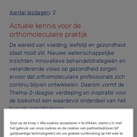
Aantal lesdagen
: 2
Actuele kennis voor de
orthomoleculaire praktijk
De wereld van voeding, leefstijl en gezondheid
staat nooit stil. Nieuwe wetenschappelijke
inzichten, innovatieve behandelstrategieën en
veranderende visies op gezondheid zorgen
ervoor dat orthomoleculaire professionals zich
continu blijven ontwikkelen. Daarom vormt de
Thema-2-daagse: verdieping en inspiratie voor
de toekomst een waardevol onderdeel van het
tweede opleidingsjaar.
Tijdens deze tweedaagse verdiepingsmodule
Door op de knop « Alle cookies accepteren » te klikken, stemt u in met
het gebruik van onze cookies en de cookies van partnerbedrijven (of
stapt u buiten het reguliere curriculum en
gelijkaardige technologieën) om uw globale surfervaring op het web te