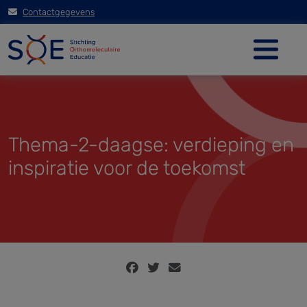
Contactgegevens
Thema-2-daagse: verdieping en
inspiratie voor de toekomst