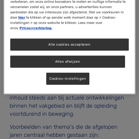
maakt u kennis met de nieuwste
verbeteren, om onze online bezoekers te meten en nuttige informatie te
verzamelen zodat wij, en onze partners, u advertenties kunnen
ontwikkelingen binnen een specifiek thema.
aanbieden die op uw interesses zijn afgestemd. Stel uw voorkeuren in
Het onderwerp wisselt jaarlijks, waardoor de
door
hier
te klikken of op eender welk moment door op « Cookies-
instellingen » op onze website te klikken. Lees meer over
inhoud steeds actueel en vernieuwend blijft.
onze
Privacyverklaring.
Deze module biedt u de mogelijkheid om dieper
in te gaan op onderwerpen die momenteel veel
Alle cookies accepteren
aandacht krijgen binnen zowel de reguliere als
complementaire gezondheidszorg.
Alles afwijzen
Ieder jaar een actueel thema
Cookies-instellingen
Het unieke aan deze module is dat het
onderwerp jaarlijks verandert. Hierdoor sluit de
inhoud steeds aan bij actuele ontwikkelingen
binnen het vakgebied en blijft de opleiding
voortdurend in beweging.
Voorbeelden van thema's die de afgelopen
jaren centraal hebben gestaan zijn: