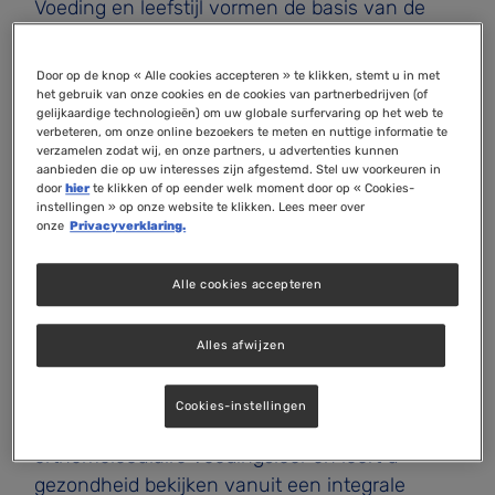
Voeding en leefstijl vormen de basis van de
orthomoleculaire gezondheidszorg. Steeds
meer onderzoek laat zien dat factoren zoals
Door op de knop « Alle cookies accepteren » te klikken, stemt u in met
voedingspatronen, beweging, slaap, stress en
het gebruik van onze cookies en de cookies van partnerbedrijven (of
gelijkaardige technologieën) om uw globale surfervaring op het web te
omgevingsinvloeden een belangrijke rol spelen
verbeteren, om onze online bezoekers te meten en nuttige informatie te
bij het ontstaan én voorkomen van chronische
verzamelen zodat wij, en onze partners, u advertenties kunnen
aanbieden die op uw interesses zijn afgestemd. Stel uw voorkeuren in
aandoeningen. Voor een orthomoleculair
door
hier
te klikken of op eender welk moment door op « Cookies-
therapeut is het daarom essentieel om te
instellingen » op onze website te klikken. Lees meer over
onze
Privacyverklaring.
begrijpen hoe deze factoren de gezondheid
beïnvloeden en hoe zij kunnen worden ingezet
Alle cookies accepteren
om het lichaam optimaal te ondersteunen.
In de module Integrale voeding en leefstijl legt
Alles afwijzen
u de fundering voor de rest van de opleiding.
Tijdens vier intensieve lesdagen maakt u
Cookies-instellingen
kennis met de belangrijkste principes van de
orthomoleculaire voedingsleer en leert u
gezondheid bekijken vanuit een integrale