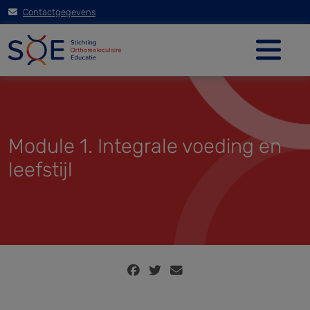
Contactgegevens
Module 1. Integrale voeding en
leefstijl