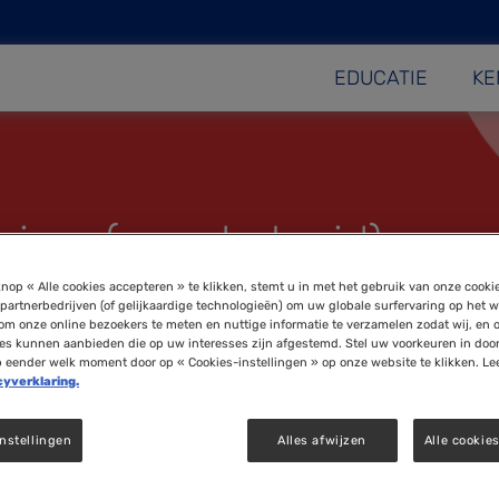
EDUCATIE
KE
nium (moederkruid)
nop « Alle cookies accepteren » te klikken, stemt u in met het gebruik van onze cooki
partnerbedrijven (of gelijkaardige technologieën) om uw globale surfervaring op het w
om onze online bezoekers te meten en nuttige informatie te verzamelen zodat wij, en 
ies kunnen aanbieden die op uw interesses zijn afgestemd. Stel uw voorkeuren in doo
p eender welk moment door op « Cookies-instellingen » op onze website te klikken. Le
cyverklaring.
nstellingen
Alles afwijzen
Alle cookie