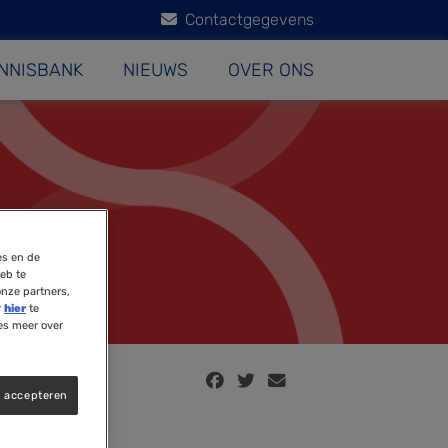
Contactgegevens
NNISBANK
NIEUWS
OVER ONS
es en de
eb te
onze partners,
r
hier
te
es meer over
s accepteren