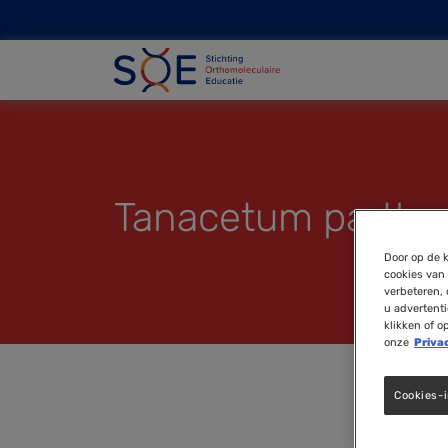
Tanacetum parthe
Door op de k
cookies van 
verbeteren, 
u advertent
klikken of o
onze
Priva
Cookies-i