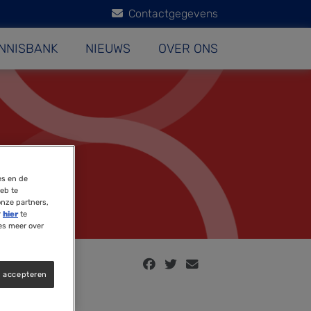
Contactgegevens
NNISBANK
NIEUWS
OVER ONS
es en de
eb te
onze partners,
r
hier
te
es meer over
s accepteren