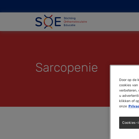
Sarcopenie
Door op de k
cookies van 
verbeteren, 
u advertent
klikken of o
onze
Priva
Cookies-i