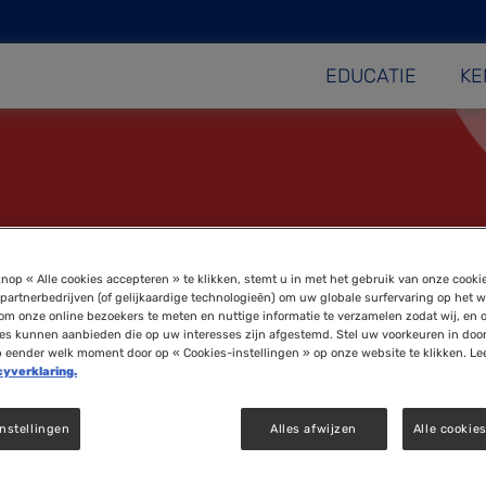
EDUCATIE
KE
nop « Alle cookies accepteren » te klikken, stemt u in met het gebruik van onze cooki
partnerbedrijven (of gelijkaardige technologieën) om uw globale surfervaring op het w
om onze online bezoekers te meten en nuttige informatie te verzamelen zodat wij, en 
ies kunnen aanbieden die op uw interesses zijn afgestemd. Stel uw voorkeuren in doo
p eender welk moment door op « Cookies-instellingen » op onze website te klikken. Le
cyverklaring.
nstellingen
Alles afwijzen
Alle cookie