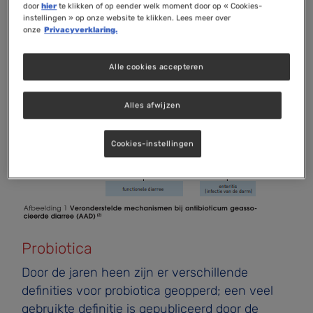
door
hier
te klikken of op eender welk moment door op « Cookies-
darmgezondheid kunt u in het artikel 'Inleiding op darmwerking en probiotica' vinden. De gevonden effecten verschillen echter per antibioticum.
instellingen » op onze website te klikken. Lees meer over
onze
Privacyverklaring.
Een van de meest voorkomende bijwerkingen
van antibioticumgebruik is antibioticum-
Alle cookies accepteren
geassocieerde diarree (zie afbeelding 1).
Alles afwijzen
Cookies-instellingen
Probiotica
Door de jaren heen zijn er verschillende
definities voor pro­biotica geopperd; een veel
gebruikte definitie is gepubli­ceerd door de