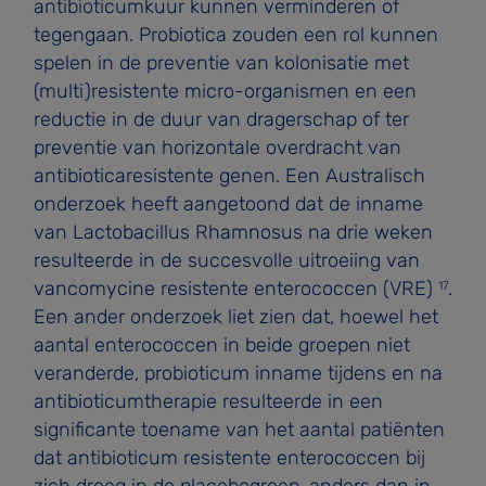
antibioticumkuur kunnen verminderen of
tegengaan. Probiotica zouden een rol kunnen
spelen in de preventie van kolonisatie met
(multi)resistente micro-organismen en een
reductie in de duur van dragerschap of ter
preventie van horizontale overdracht van
antibioticaresistente genen. Een Australisch
onderzoek heeft aangetoond dat de inname
van Lactobacillus Rhamnosus na drie weken
resulteerde in de succesvolle uitroeiing van
vancomycine­ resistente enterococcen (VRE)
.
17
Een ander onderzoek liet zien dat, hoewel het
aantal enterococcen in beide groepen niet
veranderde, probioticum inname tijdens en na
antibioticumtherapie resulteerde in een
significante toename van het aantal patiënten
dat antibioticum­ resistente enterococcen bij
zich droeg in de placebogroep, anders dan in