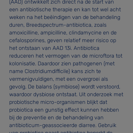
(AAD) ontwikkelt zich direct na de start van
een antibiotische therapie en kan tot wel acht
weken na het beëindigen van de behandeling
duren, Breedspectrum-antibiotica, zoals
amoxicilline, ampicilline, clindamycine en de
cefalosporines, geven relatief meer risico op
het ontstaan van AAD 13i. Antibiotica
reduceren het vermogen van de microftora tot
kolonisatie. Daardoor zien pathogenen (met
name Clostridiumdifficile) kans zich te
vermenigvuldigen, met een overgroei als
gevolg. De balans (symbiose) wordt verstoord,
waardoor dysbiose ontstaat. Uit onderzoek met
probiotische micro-organismen blijkt dat
probiotica een gunstig effect kunnen hebben
bij de preventie en de behandeling van
antibioticum-geassocieerde diarree. Gebruik
van probiotica naast antibiotica beperkt de