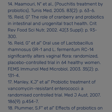
14. Maamouri, N" et al., (Pouchitis treatment by
probiotics). Tunis Med, 2005. 83(2): p. 63-6.
15. Reid, G" The role of cranberry and probiotics
in intestinal and urogenital tract health. Crit
Rev Food Sci Nutr, 2002. 42(3 Suppl): p. 93-
300.
16. Reid, G" et al" Oral use of Lactobacillus
rhamnosus GR-1 and L. fermentum RC-14
significantly alters vaginal flora: randomized,
placebo-controlled trial in 64 healthy women.
FEMS lmmunol Med Microbiol, 2003. 35(2): p.
131-4.
17. Manley, K.J" et al" Probiotic treatment of
vancomycin-resistant enterococci: a
randomised controlled trial. Med J Aust, 2007.
186(9): p.454-7.
18. Plummer, S.F" et al" Effects of probiotics on