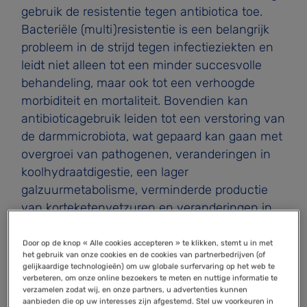
gebruik de resistentie tegen antibiotica toe.
Bacteriële (multi)resistentie is een belangrijk
probleem in de strijd tegen infectieziekten en
leidt niet alleen tot een minder succesvolle
behandeling, maar ook tot een verhoogde
morbiditeit en mortaliteit. Bovendien kan
antibioticagebruik leiden tot een verstoring van
de darmmicrobiota, wat gepaard kan gaan met
overgroei van pathogenen, veranderingen in
koolhydraatdigestie, een lager
galzuurmetabolisme, verminderde productie
van korteketenvetzuren en veranderingen in
zowel het mucosaal als het systemisch
immuunsysteem. Ook kunnen antibiotica
Door op de knop « Alle cookies accepteren » te klikken, stemt u in met
het gebruik van onze cookies en de cookies van partnerbedrijven (of
direct effect hebben op de mucosa, de
gelijkaardige technologieën) om uw globale surfervaring op het web te
darmmotiliteit en op de functie van cellen van
verbeteren, om onze online bezoekers te meten en nuttige informatie te
verzamelen zodat wij, en onze partners, u advertenties kunnen
het immuunsysteem
2
. Meer informatie over het belang van de darmmicrobiota voor de
aanbieden die op uw interesses zijn afgestemd. Stel uw voorkeuren in