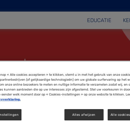
EDUCATIE
KE
tsporten
nop « Alle cookies accepteren » te klikken, stemt u in met het gebruik van onze cooki
partnerbedrijven (of gelijkaardige technologieën) om uw globale surfervaring op het w
om onze online bezoekers te meten en nuttige informatie te verzamelen zodat wij, en 
ies kunnen aanbieden die op uw interesses zijn afgestemd. Stel uw voorkeuren in doo
p eender welk moment door op « Cookies-instellingen » op onze website te klikken. Le
cyverklaring.
nstellingen
Alles afwijzen
Alle cookie