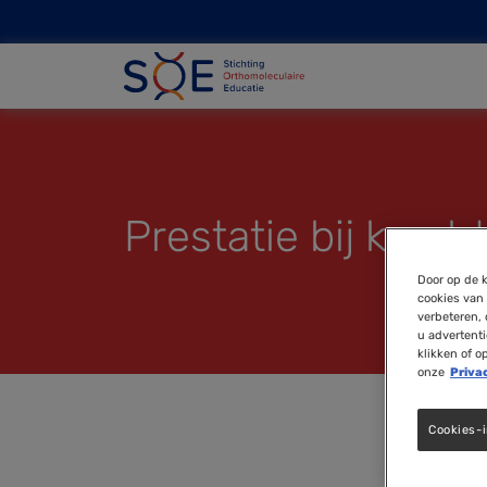
Prestatie bij krach
Door op de k
cookies van 
verbeteren, 
u advertent
klikken of o
onze
Priva
Cookies-i