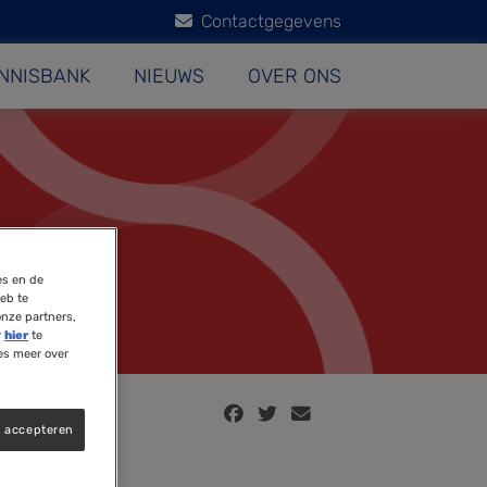
Contactgegevens
NNISBANK
NIEUWS
OVER ONS
es en de
eb te
onze partners,
r
hier
te
es meer over
s accepteren