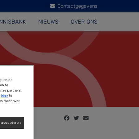
Contactgegevens
NNISBANK
NIEUWS
OVER ONS
es en de
eb te
onze partners,
r
hier
te
es meer over
s accepteren