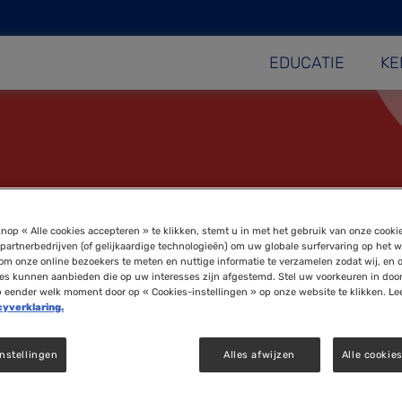
EDUCATIE
KE
nop « Alle cookies accepteren » te klikken, stemt u in met het gebruik van onze cooki
partnerbedrijven (of gelijkaardige technologieën) om uw globale surfervaring op het w
om onze online bezoekers te meten en nuttige informatie te verzamelen zodat wij, en 
ies kunnen aanbieden die op uw interesses zijn afgestemd. Stel uw voorkeuren in doo
p eender welk moment door op « Cookies-instellingen » op onze website te klikken. Le
cyverklaring.
nstellingen
Alles afwijzen
Alle cookie