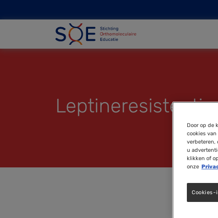
Leptineresistentie
Door op de k
cookies van 
verbeteren, 
u advertent
klikken of o
onze
Priva
Cookies-i