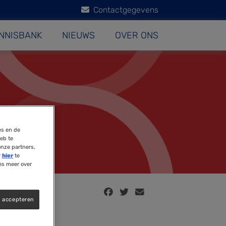
Contactgegevens
NNISBANK
NIEUWS
OVER ONS
es en de
eb te
onze partners,
r
hier
te
es meer over
s accepteren