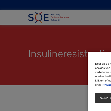
Insulineresistentie
Door op de k
cookies van 
verbeteren, 
u advertent
klikken of o
onze
Priva
Cookies-i