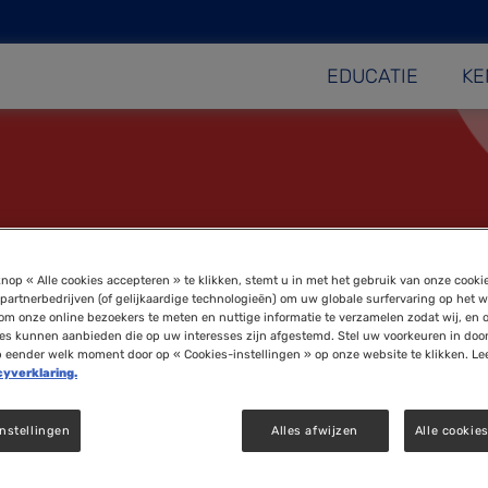
EDUCATIE
KE
nop « Alle cookies accepteren » te klikken, stemt u in met het gebruik van onze cooki
partnerbedrijven (of gelijkaardige technologieën) om uw globale surfervaring op het w
om onze online bezoekers te meten en nuttige informatie te verzamelen zodat wij, en 
ies kunnen aanbieden die op uw interesses zijn afgestemd. Stel uw voorkeuren in doo
p eender welk moment door op « Cookies-instellingen » op onze website te klikken. Le
cyverklaring.
nstellingen
Alles afwijzen
Alle cookie