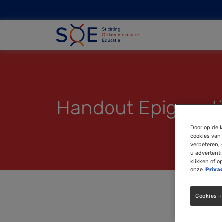
Handout Epigenet
Door op de k
cookies van 
verbeteren, 
u advertent
klikken of o
onze
Priva
Cookies-i