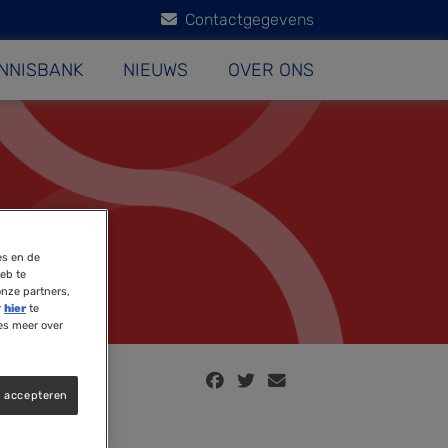
Contactgegevens
NNISBANK
NIEUWS
OVER ONS
es en de
eb te
onze partners,
r
hier
te
es meer over
s accepteren