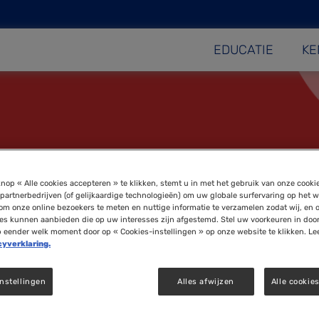
EDUCATIE
KE
ica
nop « Alle cookies accepteren » te klikken, stemt u in met het gebruik van onze cooki
partnerbedrijven (of gelijkaardige technologieën) om uw globale surfervaring op het w
om onze online bezoekers te meten en nuttige informatie te verzamelen zodat wij, en 
ies kunnen aanbieden die op uw interesses zijn afgestemd. Stel uw voorkeuren in doo
p eender welk moment door op « Cookies-instellingen » op onze website te klikken. Le
cyverklaring.
nstellingen
Alles afwijzen
Alle cookie