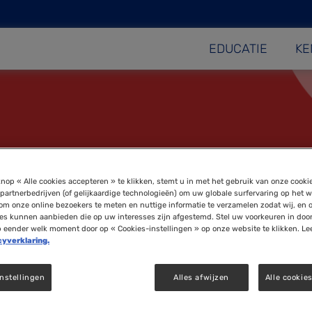
EDUCATIE
KE
nop « Alle cookies accepteren » te klikken, stemt u in met het gebruik van onze cooki
partnerbedrijven (of gelijkaardige technologieën) om uw globale surfervaring op het w
om onze online bezoekers te meten en nuttige informatie te verzamelen zodat wij, en 
ies kunnen aanbieden die op uw interesses zijn afgestemd. Stel uw voorkeuren in doo
p eender welk moment door op « Cookies-instellingen » op onze website te klikken. Le
cyverklaring.
nstellingen
Alles afwijzen
Alle cookie