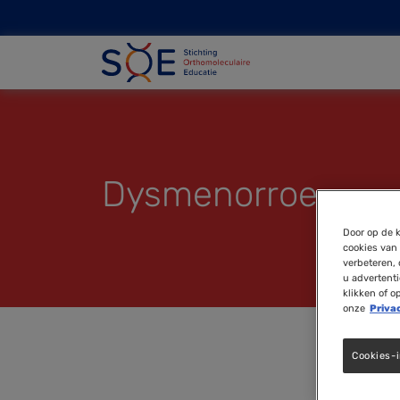
Dysmenorroe
Door op de k
cookies van 
verbeteren, 
u advertent
klikken of o
onze
Priva
Cookies-i