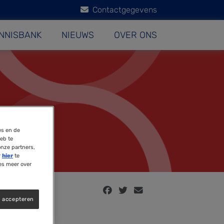
Contactgegevens
NNISBANK
NIEUWS
OVER ONS
es en de
eb te
onze partners,
r
hier
te
es meer over
s accepteren