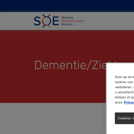
Dementie/Ziekte v
Door op de k
cookies van 
verbeteren, 
u advertent
klikken of o
onze
Priva
Cookies-i