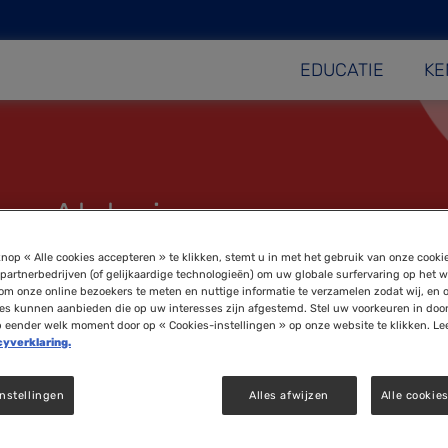
EDUCATIE
KE
an Alzheimer
nop « Alle cookies accepteren » te klikken, stemt u in met het gebruik van onze cooki
partnerbedrijven (of gelijkaardige technologieën) om uw globale surfervaring op het w
om onze online bezoekers te meten en nuttige informatie te verzamelen zodat wij, en 
ies kunnen aanbieden die op uw interesses zijn afgestemd. Stel uw voorkeuren in doo
p eender welk moment door op « Cookies-instellingen » op onze website te klikken. Le
cyverklaring.
nstellingen
Alles afwijzen
Alle cookie