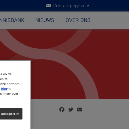
Contactgegevens
NNISBANK
NIEUWS
OVER ONS
es en de
eb te
onze partners,
r
hier
te
es meer over
s accepteren