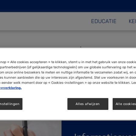
EDUCATIE
KE
Opleiding 2027/2028
nop « Alle cookies accepteren » te klikken, stemt u in met het gebruik van onze cooki
partnerbedrijven (of gelijkaardige technologieën) om uw globale surfervaring op het w
om onze online bezoekers te meten en nuttige informatie te verzamelen zodat wij, en 
ies kunnen aanbieden die op uw interesses zijn afgestemd. Stel uw voorkeuren in doo
p eender welk moment door op « Cookies-instellingen » op onze website te klikken. Le
cyverklaring.
nstellingen
Alles afwijzen
Alle cookie