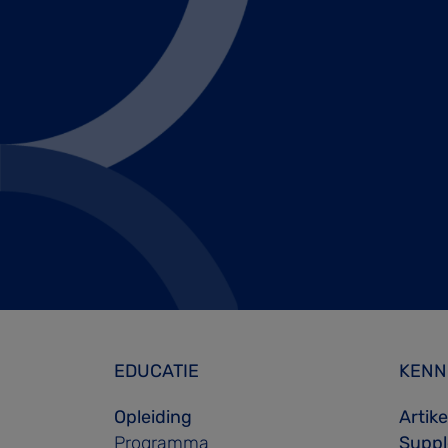
EDUCATIE
KENN
Opleiding
Artik
Programma
Supple