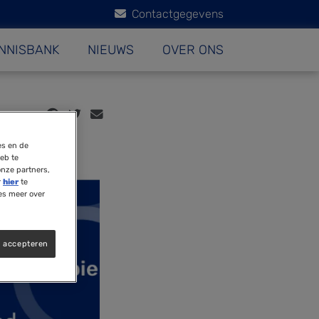
Contactgegevens
NNISBANK
NIEUWS
OVER ONS
es en de
eb te
onze partners,
r
hier
te
es meer over
s accepteren