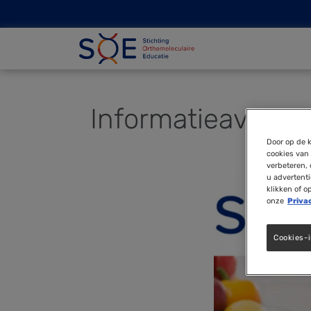
Informatieavond 
Door op de k
cookies van 
verbeteren, 
u advertent
klikken of o
onze
Priva
Cookies-i