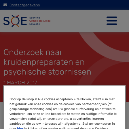
Contactgegevens
Onderzoek naar
kruidenpreparaten en
psychische stoornissen
1 MARCH 2017
Door op de knop « Alle cookies accepteren » te klikken, stemt u in met
het gebruik van onze cookies en de cookies van partnerbedrijven (of
gelijkaardige technologieën) om uw globale surfervaring op het web te
verbeteren, om onze online bezoekers te meten en nuttige informatie te
verzamelen zodat wij, en onze partners, u advertenties kunnen
aanbieden die op uw interesses zijn afgestemd. Stel uw voorkeuren in
door
hier
te klikken of op eender welk moment door op « Cookies-