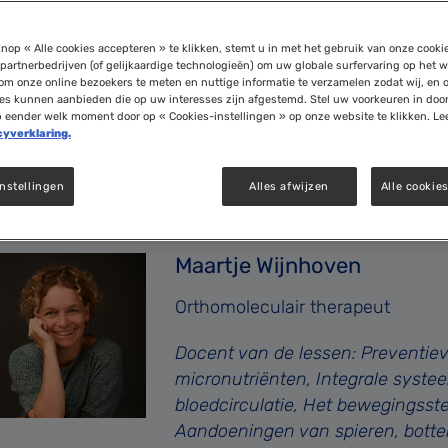
ocententeam zal bestaan uit gezondheidsprofessionals 
nop « Alle cookies accepteren » te klikken, stemt u in met het gebruik van onze cooki
tisten. Deze diversiteit aan docenten geeft een goede 
partnerbedrijven (of gelijkaardige technologieën) om uw globale surfervaring op het w
ich bezighouden met voeding en gezondheid. Uniek aan 
om onze online bezoekers te meten en nuttige informatie te verzamelen zodat wij, en 
ies kunnen aanbieden die op uw interesses zijn afgestemd. Stel uw voorkeuren in doo
e docenten. Vrijwel alle docenten hebben een universit
p eender welk moment door op « Cookies-instellingen » op onze website te klikken. Le
ding van ongekend hoog (wetenschappelijk) niveau.
cyverklaring.
nstellingen
Alles afwijzen
Alle cookie
Maartje Wijnhoven
Orthomoleculair therapeut
Docent van de lessen: Preventie
micronutriënten, Integrale syste
bloedcirculatie, Het bewegingss
Aandoeningen van spieren, botten