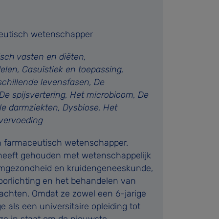
eutisch wetenschapper
sch vasten en diëten,
elen, Casuïstiek en toepassing,
schillende levensfasen, De
De spijsvertering, Het microbioom, De
le darmziekten, Dysbiose, Het
vervoeding
n farmaceutisch wetenschapper.
g heeft gehouden met wetenschappelijk
rmgezondheid en kruidengeneeskunde,
voorlichting en het behandelen van
chten. Omdat ze zowel een 6-jarige
 als een universitaire opleiding tot
ze in staat om de nieuwste