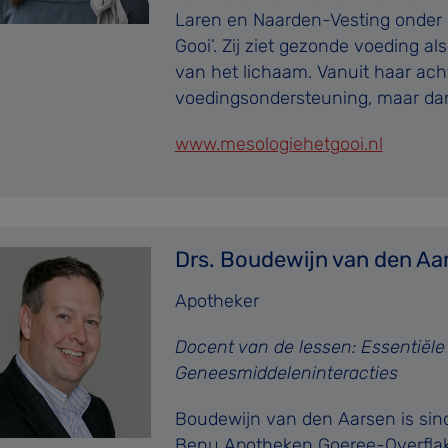
Laren en Naarden-Vesting onder d
Gooi’. Zij ziet gezonde voeding a
van het lichaam. Vanuit haar acht
voedingsondersteuning, maar dan
www.mesologiehetgooi.nl
Drs. Boudewijn van den Aa
Apotheker
Docent van de lessen: Essentiële
Geneesmiddeleninteracties
Boudewijn van den Aarsen is sin
Benu Apotheken Goeree-Overflakk