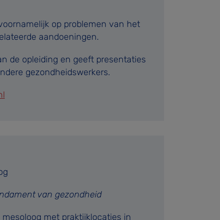
s voornamelijk op problemen van het
elateerde aandoeningen.
an de opleiding en geeft presentaties
andere gezondheidswerkers.
nl
og
 fundament van gezondheid
n mesoloog met praktijklocaties in