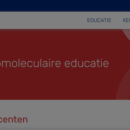
EDUCATIE
KE
moleculaire educatie
centen