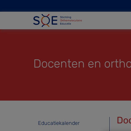
Docenten en ortho
Do
Educatiekalender