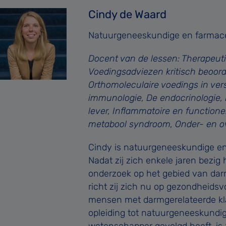
Cindy de Waard
Natuurgeneeskundige en farmac
Docent van de lessen: Therapeuti
Voedingsadviezen kritisch beoord
Orthomoleculaire voedings in ver
immunologie, De endocrinologie, 
lever, Inflammatoire en functione
metabool syndroom, Onder- en o
Cindy is natuurgeneeskundige e
Nadat zij zich enkele jaren bezi
onderzoek op het gebied van da
richt zij zich nu op gezondheids
mensen met darmgerelateerde kla
opleiding tot natuurgeneeskundige
wetenschapper gevolgd heeft, is 