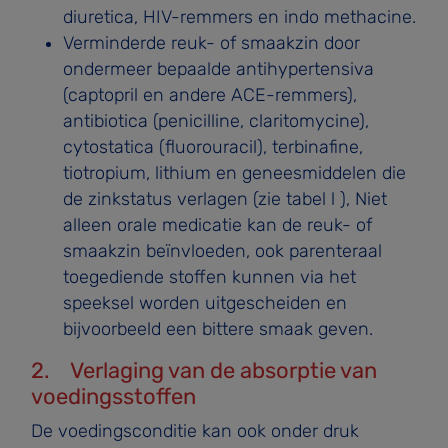
diuretica, HIV-remmers en indo­ methacine.
Verminderde reuk- of smaakzin door
ondermeer bepaalde antihypertensiva
(captopril en andere ACE-remmers),
antibiotica (penicilline, claritomycine),
cytostatica (flu­orouracil), terbinafine,
tiotropium, lithium en geneesmid­delen die
de zinkstatus verlagen (zie tabel l ), Niet
alleen orale medicatie kan de reuk- of
smaakzin beïnvloeden, ook parenteraal
toegediende stoffen kunnen via het
speeksel worden uitgescheiden en
bijvoorbeeld een bit­tere smaak geven.
2. Verlaging van de absorptie van
voedingsstoffen
De voedingsconditie kan ook onder druk