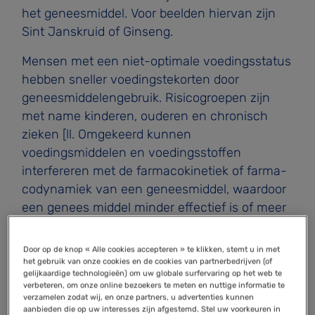
het geneesmiddel. Voor­ beelden hiervan zijn
Sint Janskruid of Ginseng.
Mensen met een niet-optimale voedingsstatus
hebben sneller voedingstekorten door
geneesmiddelengebruik. Risi­cogroepen zijn
met name kinderen, ouderen en chronisch
zieken [ll. Omgekeerd kunnen
voedingsmiddelen en voe­dingsstoffen
interfereren met de farmacokinetiek of farma­
codynamiek van een geneesmiddel, waardoor
een genees­ middel minder effectief is of meer
bijwerkingen veroorzaakt. De bijsluiter van een
geneesmiddel bevat meestal instructies om
Door op de knop « Alle cookies accepteren » te klikken, stemt u in met
het geneesmiddel bij de maaltijd in te nemen
het gebruik van onze cookies en de cookies van partnerbedrijven (of
gelijkaardige technologieën) om uw globale surfervaring op het web te
of op de nuchtere maag. Als patiënten
verbeteren, om onze online bezoekers te meten en nuttige informatie te
voedingssupplementen, met name kruiden
verzamelen zodat wij, en onze partners, u advertenties kunnen
aanbieden die op uw interesses zijn afgestemd. Stel uw voorkeuren in