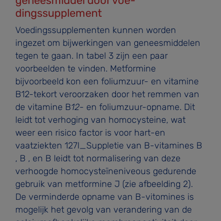
geneesmiddel door voe­
dingssupplement
Voedingssupplementen kunnen worden
ingezet om bijwer­kingen van geneesmiddelen
tegen te gaan. In tabel 3 zijn een paar
voorbeelden te vinden. Metformine
bijvoorbeeld kon een foliumzuur- en vitamine
B12-tekort veroorzaken door het remmen van
de vitamine B
12
- en foliumzuur-opname. Dit
leidt tot verhoging van homocysteine, wat
weer een risico­ factor is voor hart-en
vaatziekten 127l_Suppletie van B-vitami­nes B
, B , en B leidt tot normalisering van deze
verhoogde homocysteïneniveous gedurende
gebruik van metformine J (zie afbeelding 2).
De verminderde opname van B-vitomines is
mogelijk het gevolg van verandering van de