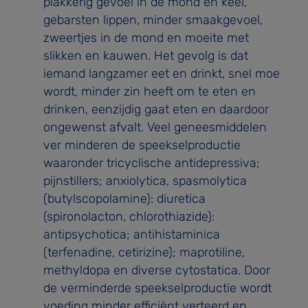
plakkerig gevoel in de mond en keel,
gebarsten lippen, minder smaakgevoel,
zweertjes in de mond en moeite met
slikken en kauwen. Het gevolg is dat
iemand langzamer eet en drinkt, snel moe
wordt, minder zin heeft om te eten en
drinken, eenzijdig gaat eten en daardoor
ongewenst afvalt. Veel geneesmiddelen
ver­ minderen de speekselproductie
waaronder tricyclische antidepressiva;
pijnstillers; anxiolytica, spasmolytica
(butyl­scopolamine): diuretica
(spironolacton, chlorothiazide):
antipsychotica; antihistaminica
(terfenadine, cetirizine); maprotiline,
methyldopa en diverse cytostatica. Door
de verminderde speekselproductie wordt
voeding minder efficiënt verteerd en