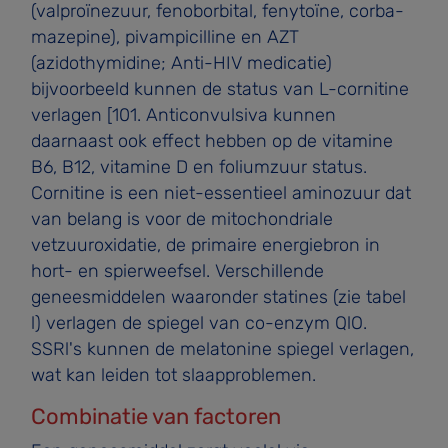
(valproïnezuur, fenoborbital, fenytoïne, corba­
mazepine), pivampicilline en AZT
(azidothymidine; Anti-HIV medicatie)
bijvoorbeeld kunnen de status van L-cornitine
verlagen [101. Anticonvulsiva kunnen
daarnaast ook effect hebben op de vitamine
B6, B12, vitamine D en foliumzuur status.
Cornitine is een niet-essentieel aminozuur dat
van belang is voor de mitochondriale
vetzuuroxidatie, de pri­maire energiebron in
hort- en spierweefsel. Verschillende
geneesmiddelen waaronder statines (zie tabel
l) verlagen de spiegel van co-enzym QlO.
SSRl's kunnen de melatonine­ spiegel verlagen,
wat kan leiden tot slaapproblemen.
Combinatie van factoren