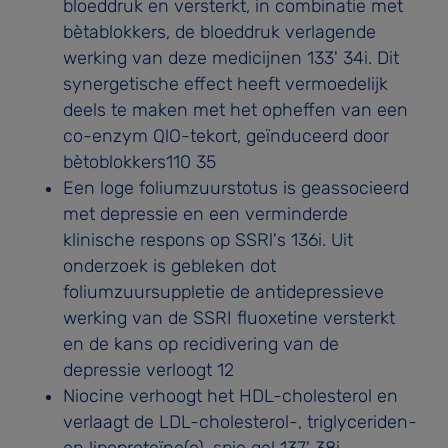
bloeddruk en versterkt, in combinatie met
bètablokkers, de bloeddruk­ verlagende
werking van deze medicijnen 133' 34i. Dit
syner­getische effect heeft vermoedelijk
deels te maken met het opheffen van een
co-enzym QlO-tekort, geïnduceerd door
bètoblokkers110 35
Een loge foliumzuurstotus is geassocieerd
met depressie en een verminderde
klinische respons op SSRl's 136i. Uit
onderzoek is gebleken dot
foliumzuursuppletie de antide­pressieve
werking van de SSRI fluoxetine versterkt
en de kans op recidivering van de
depressie verloogt 12
Niocine verhoogt het HDL-cholesterol en
verlaagt de LDL-cholesterol-, triglyceriden-
en lipoproteïne(o)-spie­ gel 137' 38i.