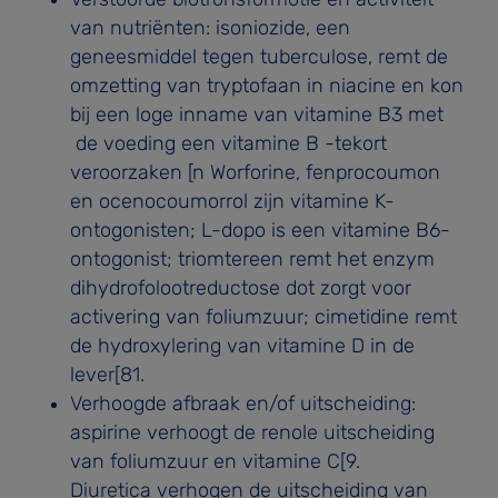
van nutriënten: isoniozide, een
geneesmiddel tegen tuberculose, remt de
omzetting van tryptofaan in niacine en kon
bij een loge inname van vitamine B3 met
de voeding een vitamine B -tekort
veroorzaken [n Worforine, fenprocoumon
en oce­nocoumorrol zijn vitamine K-
ontogonisten; L-dopo is een vitamine B6-
ontogonist; triomtereen remt het enzym
dihydrofolootreductose dot zorgt voor
activering van foli­umzuur; cimetidine remt
de hydroxylering van vitamine D in de
lever[81.
Verhoogde afbraak en/of uitscheiding:
aspirine verhoogt de renole uitscheiding
van foliumzuur en vitamine C[9.
Diuretica verhogen de uitscheiding van