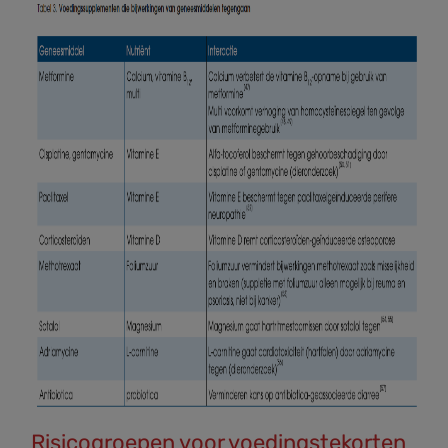
Risicogroepen voor voedingstekorten