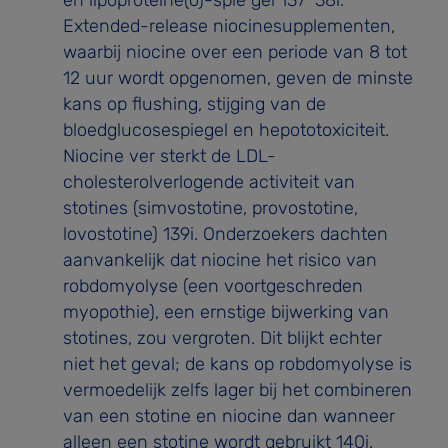
Extended-release niocinesupplementen,
waarbij niocine over een periode van 8 tot
12 uur wordt opge­nomen, geven de minste
kans op flushing, stijging van de
bloedglucosespiegel en hepototoxiciteit.
Niocine ver­ sterkt de LDL-
cholesterolverlogende activiteit van
stotines (simvostotine, provostotine,
lovostotine) 139i. Onderzoekers dachten
aanvankelijk dat niocine het risico van
robdo­myolyse (een voortgeschreden
myopothie), een ernstige bijwerking van
stotines, zou vergroten. Dit blijkt echter
niet het geval; de kans op robdomyolyse is
vermoedelijk zelfs lager bij het combineren
van een stotine en niocine dan wanneer
alleen een stotine wordt gebruikt 140i.