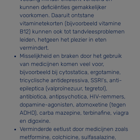
kunnen deficiënties gemakkelijker
voorkomen. Daaruit ontstane
vitaminetekorten (bijvoor­beeld vitamine
B12) kunnen ook tot tandvleesproblemen
leiden, hetgeen het plezier in eten
vermindert.
Misselijkheid en braken door het gebruik
van medicijnen komen veel voor,
bijvoorbeeld bij cytostatica, ergotamine,
tricyclische antidepressiva, SSRl's, anti-
epileptica (valproï­nezuur, tegretol),
antibiotica, antipsychotica, HIV-remmers,
dopamine-agonisten, atomoxetine (tegen
ADHD), carba­ mazepine, terbinafine, viagra
en digoxine.
Verminderde eetlust door medicijnen zoals
metformine, colchicine, sulfasalazine,